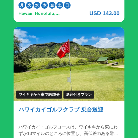
いレイアウトと巧みなドッグレッグホールが特徴の
月
火
水
木
金
土
日
チャンピオンシップコースで、遠くにはモロカイ島
USD 143.00
Hawaii, Honolulu,
の素晴らしい景色が広がっています。ロバート・ト
Kalanianaʻole Highway, ハ
レント・ジョーンズ設計の18ホールのエグゼクティ
ワイ・カイ ゴルフコース
ブ・パー3コースは、ゴルファー、ジュニア、アイ
アンやショートゲームの腕を磨きたい方、オアフ島
の東岸と有名なサンディービーチパークを望む、楽
しくてカジュアルな環境です。 イベントに最適な環
境で、オアフ島東部に位置し、ゴルフコースとサン
ディービーチパークのパノラマビューが自慢のバン
ケット施設です。ココヘッド・ルームは160名様ま
で、モロカイ・ルームは60名様までの小規模で内輪
のお祝いに最適です。また、クラブハウスの上層階
を貸し切り、大規模なイベントにも対応できます。
チャンピオンシップコース 18ホール、パー72 赤：
ワイキキから車で約30分
送迎付きプラン
5,582ヤード 72.1/123 白：6,192ヤード 68.8/122
青：6,500ヤード 70/124 ＜レンタルクラブの貸出も
ハワイカイゴルフクラブ 乗合送迎
承っております＞ 「ハワイでゴルフはしたいけど、
日本からキャディーバッグを持ってくるのは面
倒」、「手ぶらでゴルフしたい」そんな方はレンタ
ハワイカイ・ゴルフコースは、ワイキキから東にわ
ルクラブのご利用が便利です。 申し込み方法：ゴル
ずか13マイルのところに位置し、高低差のある難し