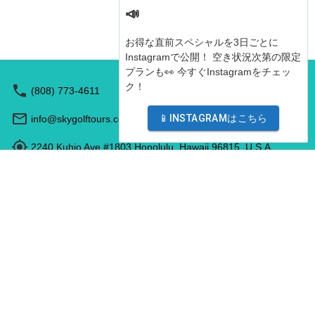
📣
お得な直前スペシャルを3日ごとに
Instagramで公開！ 空き状況次第の限定
プランも👀 今すぐInstagramをチェッ
ク！
(808) 773-4611
📱INSTAGRAMはこちら
info@skygolftours.com
2240 Kuhio Ave #1803 Honolulu, Hawaii 96815, U.S.A
営業時間: 9:00 - 17:00
特定商取引法
©
2026
NutmegLabs Inc.