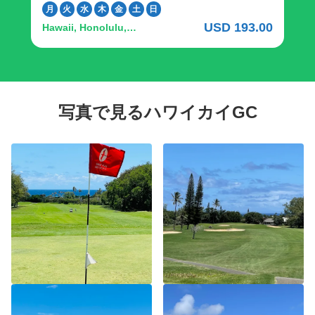
いレイアウトと巧みなドッグレッグホールが特徴の
月
火
水
木
金
土
日
レンタルクラブを選択ください。
チャンピオンシップコースで、遠くにはモロカイ島
USD 193.00
Hawaii, Honolulu,
の素晴らしい景色が広がっています。ロバート・ト
Kalanianaʻole Highway, ハ
レント・ジョーンズ設計の18ホールのエグゼクティ
ワイ・カイ ゴルフコース
ブ・パー3コースは、ゴルファー、ジュニア、アイ
アンやショートゲームの腕を磨きたい方、オアフ島
の東岸と有名なサンディービーチパークを望む、楽
しくてカジュアルな環境です。 イベントに最適な環
写真で見るハワイカイGC
境で、オアフ島東部に位置し、ゴルフコースとサン
ディービーチパークのパノラマビューが自慢のバン
ケット施設です。ココヘッド・ルームは160名様ま
で、モロカイ・ルームは60名様までの小規模で内輪
のお祝いに最適です。また、クラブハウスの上層階
を貸し切り、大規模なイベントにも対応できます。
チャンピオンシップコース 18ホール、パー72 赤：
5,582ヤード 72.1/123 白：6,192ヤード 68.8/122
青：6,500ヤード 70/124 エグゼクティブコース ＜
レンタルクラブの貸出も承っております＞ 「ハワイ
でゴルフはしたいけど、日本からキャディーバッグ
を持ってくるのは面倒」、「手ぶらでゴルフした
い」そんな方はレンタルクラブのご利用が便利で
す。 申し込み方法：ゴルフプレーのご予約時、追加