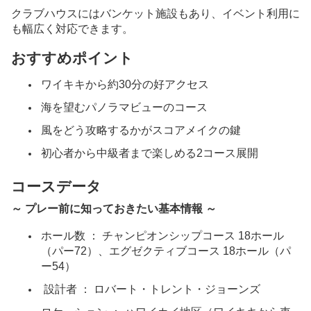
マカハバレーカントリークラブ（イースト）
クラブハウスにはバンケット施設もあり、イベント利用に
も幅広く対応できます。
コーラルクリークゴルフコース
おすすめポイント
ロイヤルハワイアンゴルフクラブ
ワイキキから約30分の好アクセス
海を望むパノラマビューのコース
ホノルルカントリークラブ
風をどう攻略するかがスコアメイクの鍵
ご案内
初心者から中級者まで楽しめる2コース展開
よくあるご質問
コースデータ
お問い合わせ
～ プレー前に知っておきたい基本情報 ～
ホール数 ： チャンピオンシップコース 18ホール
会社概要
（パー72）、エグゼクティブコース 18ホール（パ
ー54）
プライバシーポリシー
設計者 ： ロバート・トレント・ジョーンズ
言語