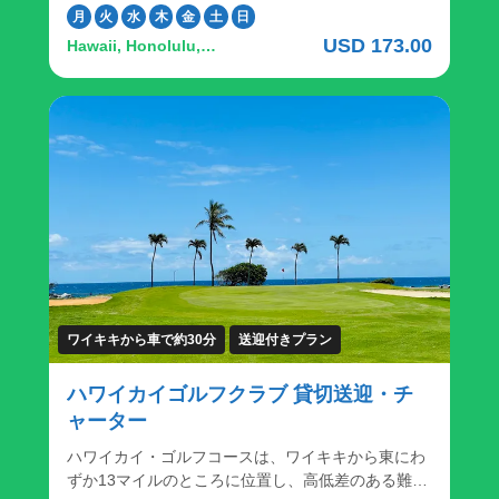
フプレーのご予約時、追加オプションが表示されま
いレイアウトと巧みなドッグレッグホールが特徴の
月
火
水
木
金
土
日
すので、ご希望のレンタルクラブを選択ください。
チャンピオンシップコースで、遠くにはモロカイ島
USD 173.00
Hawaii, Honolulu,
の素晴らしい景色が広がっています。ロバート・ト
Kalanianaʻole Highway, ハ
レント・ジョーンズ設計の18ホールのエグゼクティ
ワイ・カイ ゴルフコース
ブ・パー3コースは、ゴルファー、ジュニア、アイ
アンやショートゲームの腕を磨きたい方、オアフ島
の東岸と有名なサンディービーチパークを望む、楽
しくてカジュアルな環境です。 イベントに最適な環
境で、オアフ島東部に位置し、ゴルフコースとサン
ディービーチパークのパノラマビューが自慢のバン
ケット施設。ココヘッド・ルームは160名まで、モ
ロカイ・ルームは60名までの小規模でのパーティー
に最適。また、クラブハウスの上層階を貸し切り、
大規模なイベントにも対応できます。 チャンピオン
シップコース 18ホール、パー72 赤：5,582ヤード
ワイキキから車で約30分
送迎付きプラン
72.1/123 白：6,192ヤード 68.8/122 青：6,500ヤー
ド 70/124 ＜レンタルクラブの貸出も承っておりま
ハワイカイゴルフクラブ 貸切送迎・チ
す＞ 「ハワイでゴルフはしたいけど、日本からキャ
ャーター
ディーバッグを持ってくるのは面倒」、「手ぶらで
ゴルフしたい」そんな方はレンタルクラブのご利用
ハワイカイ・ゴルフコースは、ワイキキから東にわ
が便利です。 申し込み方法：ゴルフプレーのご予約
ずか13マイルのところに位置し、高低差のある難し
時、追加オプションが表示されますので、ご希望の