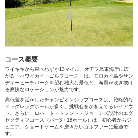
カポレイゴルフクラブ
タートルベイゴルフクラブ
ハワイプリンスゴルフクラブ
ワイケレカントリークラブ
コース概要
ロイヤルクニアカントリークラブ
ワイキキから東へわずか13マイル、オアフ島東海岸に広
がる「ハワイカイ・ゴルフコース」は、モロカイ島やサン
ディービーチパークを望む雄大な景色と、海風が吹き抜け
パールアットカラウアオ
る爽快なロケーションが魅力です。
ミリラニゴルフクラブ
高低差を活かしたチャンピオンシップコースは、戦略的な
ドッグレッグホールが多く、挑戦心をかき立てるレイアウ
ハワイカイゴルフコース
ト。さらに、ロバート・トレント・ジョーンズ設計のエグ
ゼクティブコース（パー3・18ホール）は、初心者からジ
ュニア、ショートゲームを磨きたいゴルファーに最適で
360°エバビーチカントリークラブ
す。