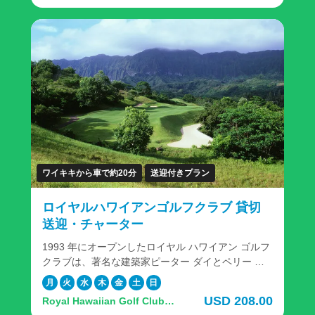
Auloa Rd, Kailua, HI
に囲まれたこのコースは、オアフ島で最も素晴らし
い景色を眺めながら畏敬の念を抱かせる体験です。
当ツアーは、乗合送迎付きプランです。 ゴルフ場ま
でドライバーがご案内しますので、初めての方でも
安心。ゴルフに集中いただけます。 ＜レンタルクラ
ブの貸出も承っております＞ 「ハワイでゴルフはし
たいけど、日本からキャディーバッグを持ってくる
のは面倒」、「手ぶらでゴルフしたい」そんな方は
レンタルクラブのご利用が便利です。 申し込み方
法：ゴルフプレーのご予約時、追加オプションが表
示されますので、ご希望のレンタルクラブを選択く
ださい。
ワイキキから車で約20分
送迎付きプラン
ロイヤルハワイアンゴルフクラブ 貸切
送迎・チャーター
1993 年にオープンしたロイヤル ハワイアン ゴルフ
クラブは、著名な建築家ピーター ダイとペリー ダ
イが共同設計した最初のコースであり、最近ゴルフ
月
火
水
木
金
土
日
の殿堂入りを果たしたグレッグ ノーマンによって再
USD 208.00
Royal Hawaiian Golf Club,
設計されました。 雄大なオロマナ山とコオラウ山脈