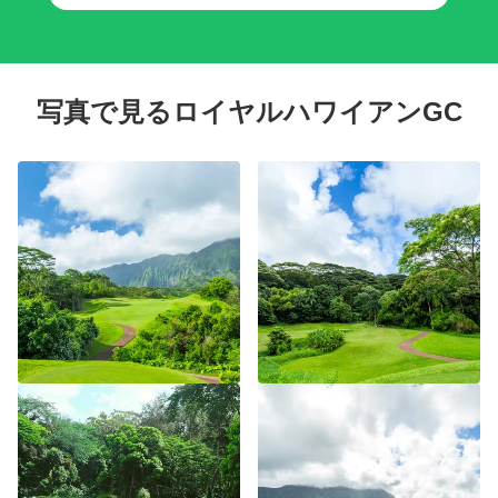
Auloa Rd, Kailua, HI
に囲まれたこのコースは、オアフ島で最も素晴らし
い景色を眺めながら畏敬の念を抱かせる体験です。
当ツアーは、貸切送迎（チャーター送迎）付きプラ
ンです。 ゴルフ場までドライバーがご案内しますの
で、初めての方でも安心です。さらに、お客様のグ
写真で見るロイヤルハワイアンGC
ループだけの貸切送迎ですので、移動の車中も他の
お客様を気にすることなく、リラックスしてお過ご
しいただけます。 ＜レンタルクラブの貸出も承って
おります＞ 「ハワイでゴルフはしたいけど、日本か
らキャディーバッグを持ってくるのは面倒」、「手
ぶらでゴルフしたい」そんな方はレンタルクラブの
ご利用が便利です。 申し込み方法：ゴルフプレーの
ご予約時、追加オプションが表示されますので、ご
希望のレンタルクラブを選択ください。