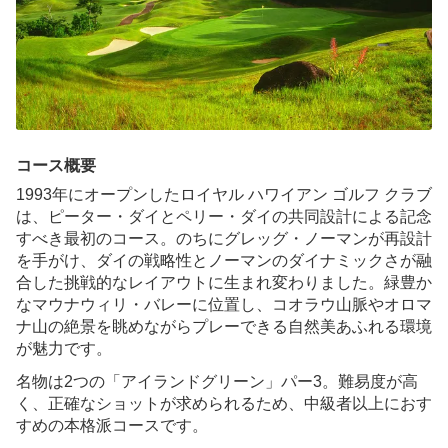
カポレイゴルフクラブ
タートルベイゴルフクラブ
ハワイプリンスゴルフクラブ
コース概要
ワイケレカントリークラブ
1993年にオープンしたロイヤル ハワイアン ゴルフ クラブ
は、ピーター・ダイとペリー・ダイの共同設計による記念
ロイヤルクニアカントリークラブ
すべき最初のコース。のちにグレッグ・ノーマンが再設計
を手がけ、ダイの戦略性とノーマンのダイナミックさが融
パールアットカラウアオ
合した挑戦的なレイアウトに生まれ変わりました。緑豊か
なマウナウィリ・バレーに位置し、コオラウ山脈やオロマ
ミリラニゴルフクラブ
ナ山の絶景を眺めながらプレーできる自然美あふれる環境
が魅力です。
ハワイカイゴルフコース
名物は2つの「アイランドグリーン」パー3。難易度が高
く、正確なショットが求められるため、中級者以上におす
360°エバビーチカントリークラブ
すめの本格派コースです。