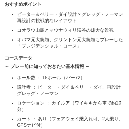
おすすめポイント
マカハバレーカントリークラブ（イースト）
ピーター＆ペリー・ダイ設計 × グレッグ・ノーマン
コーラルクリークゴルフコース
再設計の挑戦的なレイアウト
コオラウ山脈とマウナウィリ渓谷の雄大な景観
ロイヤルハワイアンゴルフクラブ
オバマ元大統領、クリントン元大統領もプレーした
「プレジデンシャル・コース」
ホノルルカントリークラブ
コースデータ
ご案内
～ プレー前に知っておきたい基本情報 ～
よくあるご質問
ホール数
 ： 18ホール（パー72）
お問い合わせ
設計者
 ： ピーター・ダイ＆ペリー・ダイ、再設計 
グレッグ・ノーマン
会社概要
ロケーション
 ： カイルア（ワイキキから車で約20
分）
プライバシーポリシー
カート
 ： あり（フェアウェイ乗入れ可、2人乗り、
GPSナビ付）
言語