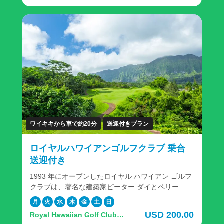
Auloa Rd, Kailua, HI
に囲まれたこのコースは、オアフ島で最も素晴らし
い景色を眺めながら畏敬の念を抱かせる体験です。
当ツアーは、【予約のみ】のシンプルプランです。
自家用車やレンタカーなどを運転してゴルフ場に向
かわれる方に最適のプランとなっています。 ＜レン
タルクラブの貸出も承っております＞ 「ハワイでゴ
ルフはしたいけど、日本からキャディーバッグを持
ってくるのは面倒」、「手ぶらでゴルフしたい」そ
んな方はレンタルクラブのご利用が便利です。 申し
込み方法：ゴルフプレーのご予約時、追加オプショ
ンが表示されますので、ご希望のレンタルクラブを
選択ください。
ワイキキから車で約20分
送迎付きプラン
ロイヤルハワイアンゴルフクラブ 乗合
送迎付き
1993 年にオープンしたロイヤル ハワイアン ゴルフ
クラブは、著名な建築家ピーター ダイとペリー ダ
イが共同設計した最初のコースであり、最近ゴルフ
月
火
水
木
金
土
日
の殿堂入りを果たしたグレッグ ノーマンによって再
USD 200.00
Royal Hawaiian Golf Club,
設計されました。 雄大なオロマナ山とコオラウ山脈