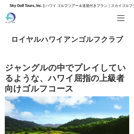
Sky Golf Tours, Inc.
ハワイ ゴルフツアー＆送迎付きプラン｜スカイゴルフ
ホーム
ロイヤルハワイアンゴルフクラブ
全てのプラン
ルーレットプラン
ジャングルの中でプレイしてい
ルーレットプランについて
るような、ハワイ屈指の上級者
向けゴルフコース
【人気】ルーレットゴルフプラン
【新登場】午後のルーレットゴルフプラン
ゴルフコース
コオリナゴルフクラブ