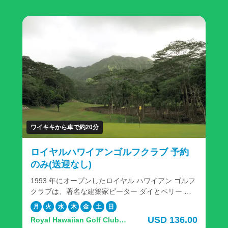
ワイキキから車で約20分
ロイヤルハワイアンゴルフクラブ 予約
のみ(送迎なし)
1993 年にオープンしたロイヤル ハワイアン ゴルフ
クラブは、著名な建築家ピーター ダイとペリー ダ
イが共同設計した最初のコースであり、最近ゴルフ
月
火
水
木
金
土
日
の殿堂入りを果たしたグレッグ ノーマンによって再
USD 136.00
Royal Hawaiian Golf Club,
設計されました。 雄大なオロマナ山とコオラウ山脈